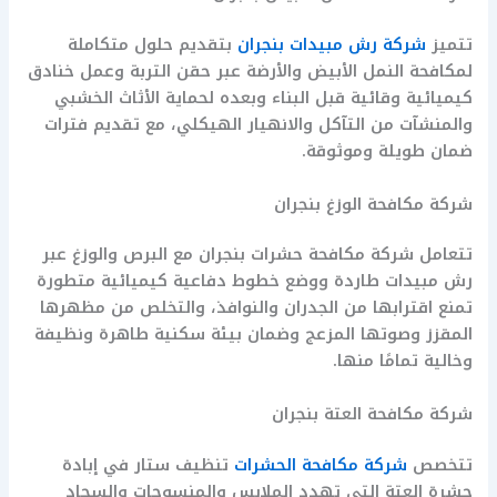
تتميز
شركة رش مبيدات بنجران
بتقديم حلول متكاملة
لمكافحة النمل الأبيض والأرضة عبر حقن التربة وعمل خنادق
كيميائية وقائية قبل البناء وبعده لحماية الأثاث الخشبي
والمنشآت من التآكل والانهيار الهيكلي، مع تقديم فترات
ضمان طويلة وموثوقة.
شركة مكافحة الوزغ بنجران
تتعامل شركة مكافحة حشرات بنجران مع البرص والوزغ عبر
رش مبيدات طاردة ووضع خطوط دفاعية كيميائية متطورة
تمنع اقترابها من الجدران والنوافذ، والتخلص من مظهرها
المقزز وصوتها المزعج وضمان بيئة سكنية طاهرة ونظيفة
وخالية تمامًا منها.
شركة مكافحة العتة بنجران
تتخصص
شركة مكافحة الحشرات
تنظيف ستار في إبادة
حشرة العتة التي تهدد الملابس والمنسوجات والسجاد