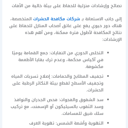
نصائح وإرشادات منزلية للحفاظ على بيئة خالية من الآفات
إلى جانب الاستعانة بـ
شركات مكافحة الحشرات
المتخصصة،
هناك دور حيوي يقع على عاتق أصحاب المنازل للحفاظ على
نتائج المكافحة لأطول فترة ممكنة، ومن أهم هذه
الإرشادات:
التخلص الدوري من النفايات: جمع القمامة يوميًا
في أكياس محكمة، وعدم ترك بقايا الأطعمة
مكشوفة.
تجفيف المطابخ والحمامات: إصلاح تسربات المياه
وتجفيف الأسطح لقطع بيئة التكاثر الرطبة على
الحشرات.
سد الشقوق والفجوات: فحص الجدران والنوافذ
وسد الثقوب بالسيليكون أو الإسمنت، مع تركيب
سلك ضيق للمسامات.
التهوية وأشعة الشمس: تهوية الغرف