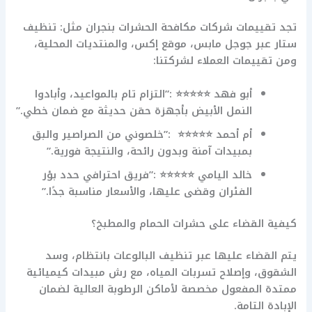
تجد تقييمات شركات مكافحة الحشرات بنجران مثل: تنظيف
ستار عبر جوجل مابس، موقع إكس، والمنتديات المحلية،
ومن تقييمات العملاء لشركتنا:
أبو فهد ⭐⭐⭐⭐⭐ :”التزام تام بالمواعيد، وأبادوا
النمل الأبيض بأجهزة حقن حديثة مع ضمان خطي.”
أم أحمد ⭐⭐⭐⭐⭐ :”خلصوني من الصراصير والبق
بمبيدات آمنة وبدون رائحة، والنتيجة فورية.”
خالد اليامي ⭐⭐⭐⭐⭐ :”فريق احترافي حدد بؤر
الفئران وقضى عليها، والأسعار مناسبة جدًا.”
كيفية القضاء على حشرات الحمام والمطبخ؟
يتم القضاء عليها عبر تنظيف البالوعات بانتظام، وسد
الشقوق، وإصلاح تسربات المياه، مع رش مبيدات كيميائية
ممتدة المفعول مخصصة لأماكن الرطوبة العالية لضمان
الإبادة التامة.