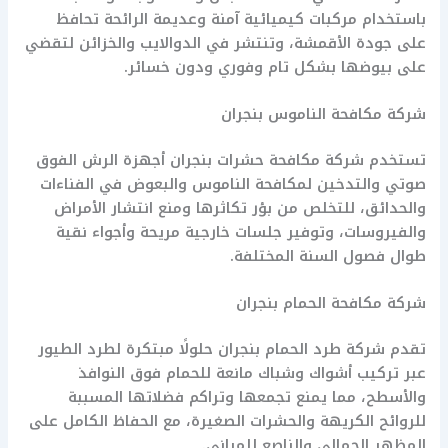
باستخدام مركبات كيميائية آمنة وعديمة الرائحة تحافظ
على جودة الأقمشة، وتنتشر في الدوالايب والخزائن لتقضي
على بيوضها بشكل تام وفوري ودون خسائر.
شركة مكافحة الناموس بنجران
تستخدم شركة مكافحة حشرات بنجران أجهزة الرش الفوق
صوتي والتدخين لمكافحة الناموس والبعوض في الفناءات
والحدائق، للتخلص من بؤر تكاثرها ومنع انتشار الأمراض
والفيروسات، وتوفير جلسات خارجية مريحة وأجواء نقية
طوال فصول السنة المختلفة.
شركة مكافحة الحمام بنجران
تقدم شركة طرد الحمام بنجران حلولًا مبتكرة لطرد الطيور
عبر تركيب أشواك وشباك مانعة للحمام فوق النوافذ
والأسطح، مما يمنع تجمعها وتراكم فضلاتها المسببة
للروائح الكريهة والحشرات الصغيرة، مع الحفاظ الكامل على
المظهر الجمالي والناصع للمباني.