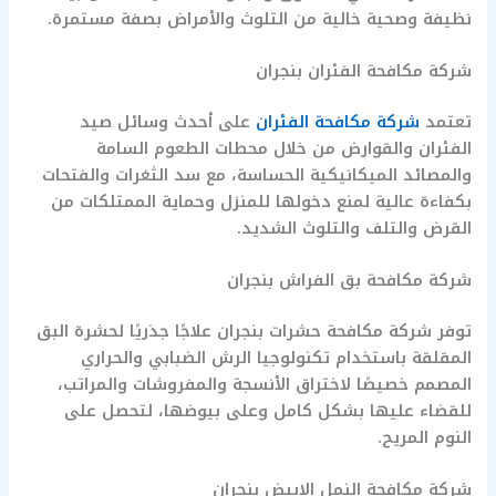
نظيفة وصحية خالية من التلوث والأمراض بصفة مستمرة.
شركة مكافحة الفئران بنجران
تعتمد
شركة مكافحة الفئران
على أحدث وسائل صيد
الفئران والقوارض من خلال محطات الطعوم السامة
والمصائد الميكانيكية الحساسة، مع سد الثغرات والفتحات
بكفاءة عالية لمنع دخولها للمنزل وحماية الممتلكات من
القرض والتلف والتلوث الشديد.
شركة مكافحة بق الفراش بنجران
توفر شركة مكافحة حشرات بنجران علاجًا جذريًا لحشرة البق
المقلقة باستخدام تكنولوجيا الرش الضبابي والحراري
المصمم خصيصًا لاختراق الأنسجة والمفروشات والمراتب،
للقضاء عليها بشكل كامل وعلى بيوضها، لتحصل على
النوم المريح.
شركة مكافحة النمل الابيض بنجران