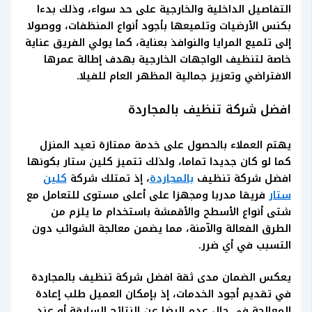
التفاصيل الداخلية والخارجية على حد سواء، وذلك بدءا
بكنس الأرضيات وتلميعها بأجود أنواع المنظفات، ووصولا
إلى تلميع المرايا والنوافذ بعناية، كما يولي الفريق عناية
خاصة لتنظيف الواجهات الخارجية بهدف إطالة عمرها
الافتراضي وتعزيز جمالية المظهر العام للفيلا.
افضل شركة تنظيف بالمجاردة
يهتم العملاء بالحصول على خدمة ممتازة تعيد المنزل
كما لو كان جديدا تماما، ولذلك تتميز كلين ستار بكونها
افضل شركة تنظيف
بالمجاردة
، إذ تمتلك شركة
كلين
ستار
فريقا مدربا ومجهزا على أعلى مستوى للتعامل مع
شتى أنواع الأسطح والأقمشة باستخدام ما يلزم من
الطرق الفعالة والآمنة، مما يضمن معالجة الشوائب دون
التسبب في أي ضرر.
يعكس الضمان مدى ثقة افضل شركة تنظيف بالمجاردة
في تقديم أجود الخدمات، إذ بإمكان العميل طلب إعادة
المعالجة في حال عدم الرضا عن النتائج السابقة أو عند